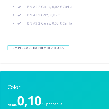
BN A4 2 Caras, 0,02 € Carilla
BN A3 1 Cara, 0,07 €
BN A3 2 Caras, 0.05 € Carilla
EMPIEZA A IMPRIMIR AHORA
Color
0,10
/ € por carilla
desde