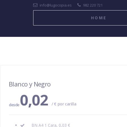
info@lugocopia.es
982 220 721
HOME
Blanco y Negro
0,02
/ € por carilla
desde
BN A4 1 Cara, 0,03 €